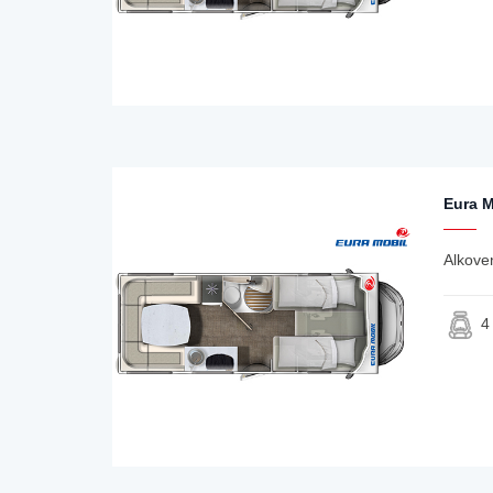
Eura M
Alkove
4