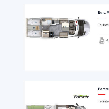
Eura M
Teilint
4
Forste
Teilint