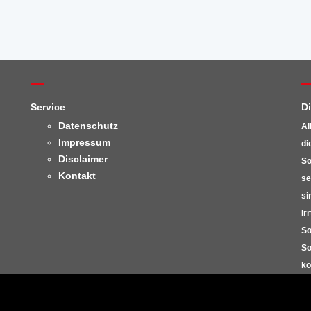
Service
D
Datenschutz
Al
Impressum
di
Disclaimer
So
Kontakt
se
si
Ir
So
So
kö