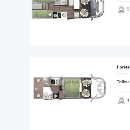
5
Forste
Teilint
4