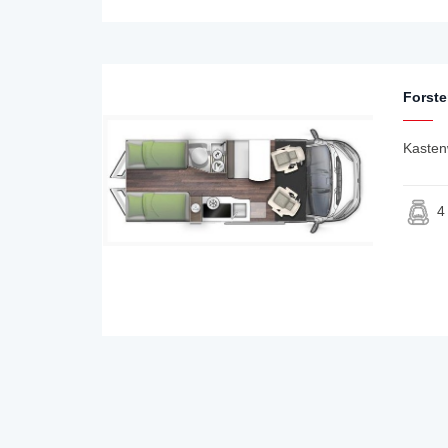
Forste
Kasten
4